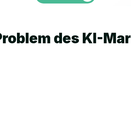
Problem des KI-Mar
symmetrie
tständigen
ört nur “KI-LÄRM” 
t Creatorn, 
ern und alt 