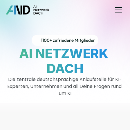
Home
1100+ zufriedene Mitglieder
Zertifikate
AI NETZWERK 
Experten
Impressum
Datenschutz
DACH
Die zentrale deutschsprachige Anlaufstelle für KI-
Experten, Unternehmen und all Deine Fragen rund 
um KI