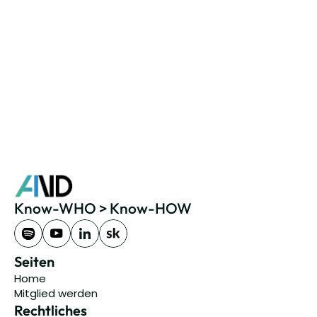
Make
ElevenLabs
Berater
Entwickler
Rolle
Speaker
+ 10 Jahre
Erfahrung
Jetzt Kontakt aufnehmen
Know-WHO > Know-HOW
Seiten
Home
Mitglied werden
Rechtliches