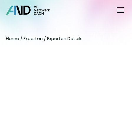
Home
Home 
/ 
Experten / 
Experten Details
Zertifikate
Experten
Impressum
Datenschutz