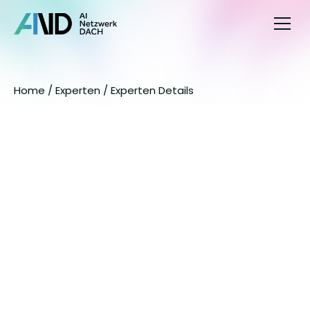
Home
Home 
/ 
Experten / 
Experten Details
Zertifikate
Experten
Impressum
Datenschutz