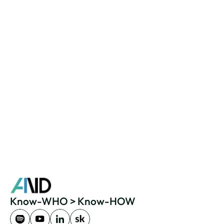
Organisationsentwicklung
Personalentwicklung
KI-Projektmanagement
Fachgebiet
KI-Audio/Voice
KI-Text/Content
AI Agents
Bildung
Branche
Beratung
Berater
Trainer
Rolle
Speaker
+ 10 Jahre
Erfahrung
Jetzt Kontakt aufnehmen
Know-WHO > Know-HOW